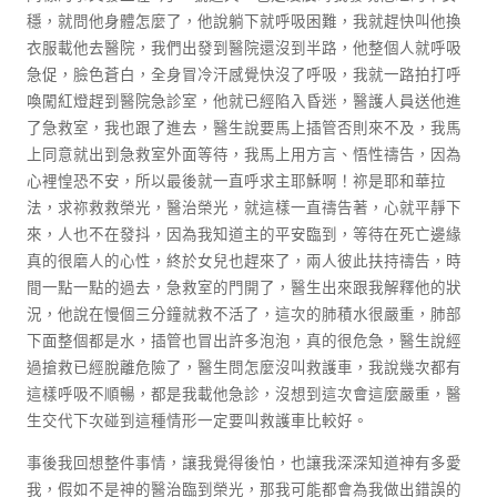
穩，就問他身體怎麼了，他說躺下就呼吸困難，我就趕快叫他換
衣服載他去醫院，我們出發到醫院還沒到半路，他整個人就呼吸
急促，臉色蒼白，全身冒冷汗感覺快沒了呼吸，我就一路拍打呼
喚闖紅燈趕到醫院急診室，他就已經陷入昏迷，醫護人員送他進
了急救室，我也跟了進去，醫生說要馬上插管否則來不及，我馬
上同意就出到急救室外面等待，我馬上用方言、悟性禱告，因為
心裡惶恐不安，所以最後就一直呼求主耶穌啊！祢是耶和華拉
法，求祢救救榮光，醫治榮光，就這樣一直禱告著，心就平靜下
來，人也不在發抖，因為我知道主的平安臨到，等待在死亡邊緣
真的很磨人的心性，終於女兒也趕來了，兩人彼此扶持禱告，時
間一點一點的過去，急救室的門開了，醫生出來跟我解釋他的狀
況，他說在慢個三分鐘就救不活了，這次的肺積水很嚴重，肺部
下面整個都是水，插管也冒出許多泡泡，真的很危急，醫生說經
過搶救已經脫離危險了，醫生問怎麼沒叫救護車，我說幾次都有
這樣呼吸不順暢，都是我載他急診，沒想到這次會這麼嚴重，醫
生交代下次碰到這種情形一定要叫救護車比較好。
事後我回想整件事情，讓我覺得後怕，也讓我深深知道神有多愛
我，假如不是神的醫治臨到榮光，那我可能都會為我做出錯誤的