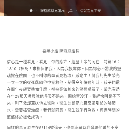
課程感恩見證2023年
信就看見平安
喜樂小組 陳秀鳳組長
信心是一種看見，看見上帝的應許，經歷上帝的同在。詩篇16：
1&10（神啊！求祢保佑我，因為我投靠你。因為祢必不將我的靈
魂撇在陰間，也不叫你的聖者見朽壞）感謝主！將我的先生榮光
一次一次的從死蔭幽谷中拯救他，記得今年快過年時，孩子們還
在問年夜飯要準備什麼，卻被突如其來的驚恐嚇着了，榮光突然
在年29那天凌晨說他呼吸不過來，開始冒冷汗，我趕快叫兒子下
來，叫了救護車送他去醫院。醫生診斷是心臟衰竭引起的肺積
水，需要插管治療，我們就同意，醫生就施行急救，經過時間的
煎熬終於搶救成功。
同樣的事又發生在8月14號這天，也是凌晨時我發現他睡的不安