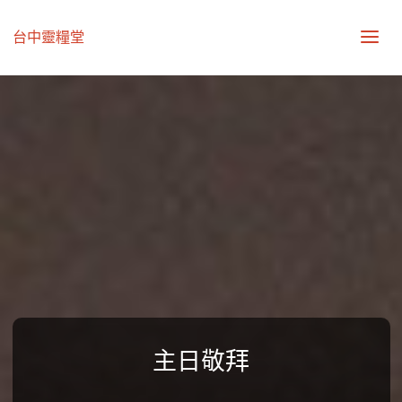
台中靈糧堂
主日敬拜