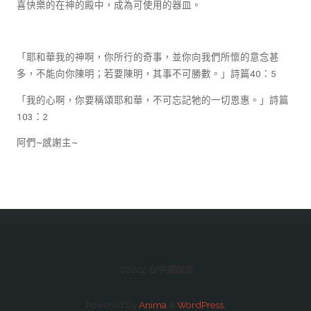
喜快樂的在神的殿中，成為可使用的器皿。
「耶和華我的神啊，你所行的奇事，並你向我們所懷的意念甚
多，不能向你陳明；若要陳明，其事不可勝數。」詩篇40：5
「我的心啊，你要稱頌耶和華，不可忘記牠的一切恩惠。」詩篇
103：2
阿們~感謝主~
©2022 台中靈糧堂
Powered by
Anima
&
WordPress.