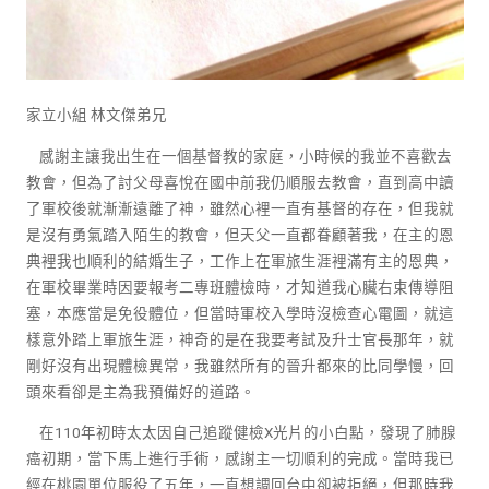
家立小組 林文傑弟兄
感謝主讓我出生在一個基督教的家庭，小時候的我並不喜歡去
教會，但為了討父母喜悅在國中前我仍順服去教會，直到高中讀
了軍校後就漸漸遠離了神，雖然心裡一直有基督的存在，但我就
是沒有勇氣踏入陌生的教會，但天父一直都眷顧著我，在主的恩
典裡我也順利的結婚生子，工作上在軍旅生涯裡滿有主的恩典，
在軍校畢業時因要報考二專班體檢時，才知道我心臟右束傳導阻
塞，本應當是免役體位，但當時軍校入學時沒檢查心電圖，就這
樣意外踏上軍旅生涯，神奇的是在我要考試及升士官長那年，就
剛好沒有出現體檢異常，我雖然所有的晉升都來的比同學慢，回
頭來看卻是主為我預備好的道路。
在110年初時太太因自己追蹤健檢X光片的小白點，發現了肺腺
癌初期，當下馬上進行手術，感謝主一切順利的完成。當時我已
經在桃園單位服役了五年，一直想調回台中卻被拒絕，但那時我