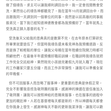
做了個禱告，求主可以讓我順利調回台中，我一定會找間教會受
洗，果然信心的禱告神都聽見了，我在當年10月就調回台中，而
且跟我同一天調到同一個單位的同事，竟然是以前高雄的同事銘
振弟兄，當下我已經知道神連教會都為我預備好了，當年就馬上
受洗真正歸入基督的名下。
受洗後天父給我的恩典真的是數算不完，在去年原本打算研究
所畢業就要退伍了，但當時我禱告還未看見神為我預備道路，反
而是換了較輕鬆的單位，讓我父母親在當年陸續住院開刀時都可
照顧他們，在最後半年還預備好職前訓練，在職訓時我禱告就把
工作完全交託給神，果然陪完小孩過完暑假九月就入職了，現在
的工作離家只要五分鐘，而且工作非常彈性，讓我可以準備全家
的早晚餐。
但不可因服事人而忽略了服事神，更重要的恩典是休假正常，
完全不影響我音控及敬拜團的服事，感謝神的揀選在退伍後加入
了敬拜團，讓我可以按照神給的恩賜來服事，也在服事的過程中
更加的親近神。人若在基督裡每天都是新的，所以神蹟每天都會
在你我身上發生。感謝神每天不斷的更新我潔淨我，讓我可以歡