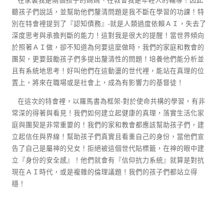
在家裏我是兩個孩子的媽媽、在教會我是年輕人的輔導！因此
聽孩子們說話，並幫助他們釐清問題是我不斷在學習的功課！特
別在特會裡提到了『認知債務』-就是人類過度依賴ＡＩ，失去了
深度思考與承擔判斷的能力！這對我是很大的提醒！當世界傾向
於照著ＡＩ做，卻不知道為何要這麼做時，我們的家庭和教會的
團契，更要鼓勵孩子們多提出釐清性的問題！培養他們能分析並
且有系統地思考！好叫他們在這動盪的世代裡，能站在真理的位
置上，將來在職場或是社會上，成為有影響力的基督徒！
在這次的特會裡，以羅馬書為框架-對於使命共構的學習，有非
常深的得著與看見！我們如何建立起健康的真理，落實生活化家
庭與團契是非常重要的！我們的家和教會都應該幫助孩子們，建
立起信任與界線！幫助孩子們真實且看重自己的身份，當他們宣
告了自己是屬神的兒女！拒絕被這個世代貼標籤，在神的眼中建
立『身份的安全感』！他們就會有『信仰抗力系統』就算是對抗
現在ＡＩ時代，或是複雜的倫理議題！我們的孩子們都站立得
穩！