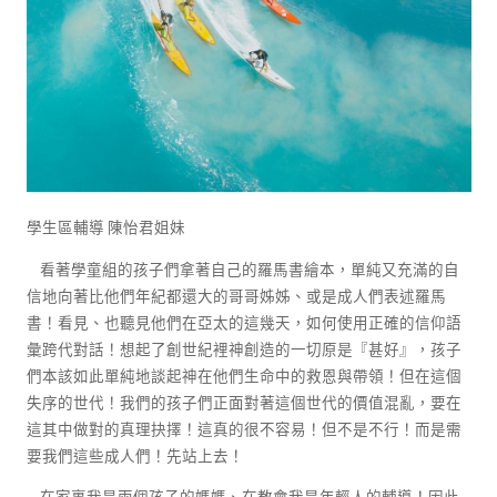
學生區輔導 陳怡君姐妹
看著學童組的孩子們拿著自己的羅馬書繪本，單純又充滿的自
信地向著比他們年紀都還大的哥哥姊姊、或是成人們表述羅馬
書！看見、也聽見他們在亞太的這幾天，如何使用正確的信仰語
彙跨代對話！想起了創世紀裡神創造的一切原是『甚好』，孩子
們本該如此單純地談起神在他們生命中的救恩與帶領！但在這個
失序的世代！我們的孩子們正面對著這個世代的價值混亂，要在
這其中做對的真理抉擇！這真的很不容易！但不是不行！而是需
要我們這些成人們！先站上去！