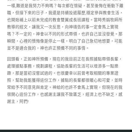
一樣,難道是我努力不夠嗎？每次都在懷疑，甚至後悔在衝動下離
職，但接下來的日子，我還是持續投遞履歷,穩定參與教會生活，
也開始補上以前未完成的教會雙翼成長班課程。當時秀娟牧師所
教導的經文，讓我又一次反思，向神禱告的事一定會馬上實現
嗎？不一定的，神會以不同的形式帶領，也許自己並沒發覺。那
瞬間，心裡的懊悔像是停止一樣，明白了自己急切地想要，可能
並不是適合我的，神也許正預備不同的事情。
回頭看，正如神所預備，現在的我目前正在長照據點帶領長輩，
處理據點事務，規劃課程，協助長輩的生活可以增添多一點樂
趣，那是當初沒嘗試過的。也很慶幸以前曾考取相關的專業證
照，幫助我能獲得這份工作，據點的長輩都很暖心和可愛，並時
常給予不同意見與肯定。神給的也許不會馬上實現，但現在的我
很開心這份工作，也感謝主讓我不致匱乏，經濟上也不缺乏，感
謝主，阿們!