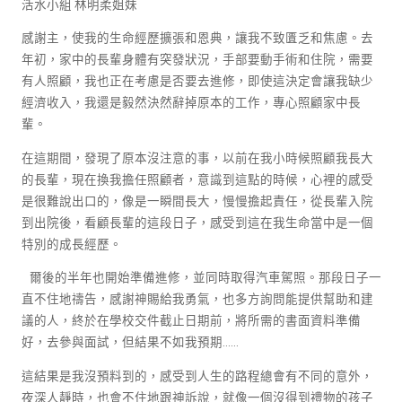
活水小組 林明柔姐妹
感謝主，使我的生命經歷擴張和恩典，讓我不致匱乏和焦慮。去
年初，家中的長輩身體有突發狀況，手部要動手術和住院，需要
有人照顧，我也正在考慮是否要去進修，即使這決定會讓我缺少
經濟收入，我還是毅然決然辭掉原本的工作，專心照顧家中長
輩。
在這期間，發現了原本沒注意的事，以前在我小時候照顧我長大
的長輩，現在換我擔任照顧者，意識到這點的時候，心裡的感受
是很難說出口的，像是一瞬間長大，慢慢擔起責任，從長輩入院
到出院後，看顧長輩的這段日子，感受到這在我生命當中是一個
特別的成長經歷。
爾後的半年也開始準備進修，並同時取得汽車駕照。那段日子一
直不住地禱告，感謝神賜給我勇氣，也多方詢問能提供幫助和建
議的人，終於在學校交件截止日期前，將所需的書面資料準備
好，去參與面試，但結果不如我預期……
這結果是我沒預料到的，感受到人生的路程總會有不同的意外，
夜深人靜時，也會不住地跟神訴說，就像一個沒得到禮物的孩子