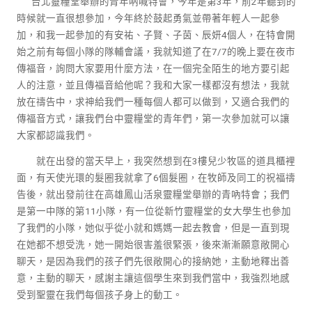
台北靈糧堂舉辦的青年吶喊特會，今年是第3年，前2年聽到的
時候就一直很想參加，今年終於鼓起勇氣並帶著年輕人一起參
加，和我一起參加的有安祐、子賢、子茵、辰妍4個人，在特會開
始之前有每個小隊的隊輔會議，我就知道了在7/7的晚上要在夜市
傳福音，詢問大家要用什麼方法，在一個完全陌生的地方要引起
人的注意，並且傳福音給他呢？我和大家一樣都沒有想法，我就
放在禱告中，求神給我們一種每個人都可以做到，又適合我們的
傳福音方式，讓我們台中靈糧堂的青年們，第一次參加就可以讓
大家都認識我們。
就在出發的當天早上，我突然想到在3樓兒少牧區的道具櫃裡
面，有天使光環的髮圈我就拿了6個髮圈，在牧師及同工的祝福禱
告後，就出發前往在高雄鳳山活泉靈糧堂舉辦的青吶特會；我們
是第一中隊的第11小隊，有一位從新竹靈糧堂的女大學生也參加
了我們的小隊，她似乎從小就和媽媽一起去教會，但是一直到現
在她都不想受洗，她一開始很害羞很緊張，後來漸漸願意敞開心
聊天，是因為我們的孩子們先很敞開心的接納她，主動地釋出善
意，主動的聊天，感謝主讓這個學生來到我們當中，我強烈地感
受到聖靈在我們每個孩子身上的動工。