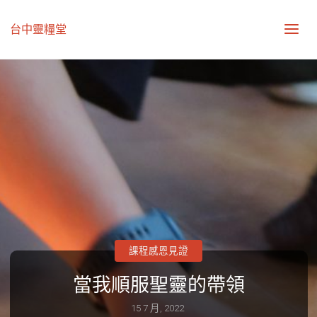
台中靈糧堂
課程感恩見證
當我順服聖靈的帶領
15 7 月, 2022