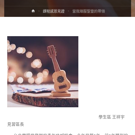
課程感恩見證
當我順服聖靈的帶領
學生區 王祥宇
見習區長