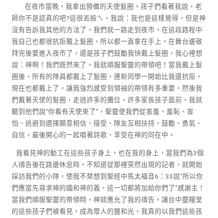
在夜市當晚，我拿出預備的天使髮圈，孩子們看著我說，老
師你不是認真的吧?這很丟臉ㄟ，我說：我也是這樣覺得，但是神
沒有告訴我其他的方法了，我們就一路走到夜市，在這段路程中
我自己也都很抗拒戴上髮圈，所以都一直拿在手上，在舞台邊敬
拜完後要進入夜市了，還是孩子們鼓勵我快戴上髮圈，我心裡想
說：神啊！我們既然來了，我就順服聖靈的帶領吧！當我戴上髮
圈後，所有的隊員都戴上了髮圈，連新同學一開始比我還抗拒，
現在也都戴上了，讓我強烈感受到領袖的帶領有多重要，然後我
們戴著天使的髮圈，走過許多的攤位，許多家長孩子面前，我就
聽到他們說“你看有天使來了”，聖靈使我們從害羞、羞恥、害
怕、逃避到選擇願意相信、接受、隊友互相扶持、鼓勵、勇氣、
自信，最後開心的一起唱著詩歌，享受在神的同在中。
我看見神的動工在這些孩子身上，也在我的身上，當我們為3個
人禱告後在路邊休息時，不知道從那裡突然出現的記者，就開始
採訪我們的小隊，使我不禁想到聖經中馬太福音6：33說“所以你
們應當先尋求神的國和神的義，這一切都將加給你們了”感謝主！
當我們順服聖靈的帶領時，神就應允了我的禱告，讓台中靈糧堂
的這些孩子們被看見，成為眾人的鹽和光，我真的以我們這些孩