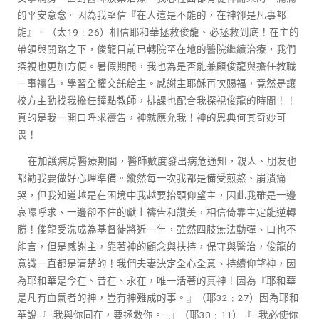
的平安意念。因為我堅信『在人這是不能的，在神卻是凡事都
能』。（太19﹕26）相信耶和華拯救俊龍、必拯救到底！在主的
帶領與開路之下，俊龍目前已轉院至在地的醫院繼續治療，我們
探視也更加方便。暑假期間，我也為是否能兼顧俊龍與擔任教職
一事禱告，學習全權交託給主。感謝主耶穌再次賜福，竟然是讓
校方主動找我擔任鐘點教師，排課也配合我探視俊龍的時間！！
真的是我一開口呼求禱告，神就應允我！神的恩典何其奇妙可
畏！
在加護病房醫療期間，醫師數度發出病危通知，親人、朋友也
都勸我要做好心理準備。縱然每一次我都是備受煎熬、崩潰痛
哭，但我知道越是在困境中我越要抬頭仰望主，因此我雖是一邊
哀嚎呼求、一邊卻不住的獻上禱告和讚美，相信倚靠主定能逆轉
勝！俊龍受洗成為基督徒將近一年，雖然四肢無法動彈、口也不
能言，但是感謝主，靠著神的顧念與扶持，保守與醫治，俊龍的
意識一直都是清楚的！我們夫妻決定全心全意、持續仰望神，因
為耶和華是今在、昔在、永在，唯一活著的真神！因為『耶和華
是凡有血氣者的神，豈有神難成的事。』（耶32﹕27）因為耶和
華說『…我與你同在，要拯救你。…』（耶30﹕11）『…我必使你