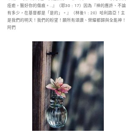
痊癒，醫好你的傷痕。…』（耶30﹕17）因為『神的應許、不論
有多少，在基督都是「是的」。』（林後1﹕20）哈利路亞！主
是我們的明天！我們的盼望！願所有頌讚、榮耀都歸與全能神！
阿們