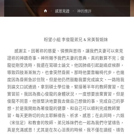
感恩見證
神的應許
盼望小組 李俊龍弟兄 & 宋美智姐妹
感謝主，因著祢的慈愛、憐憫與恩待，讓我們夫妻可以來見
證祢的神蹟奇事。神所賜予我們夫妻的恩典，真的數算不完；俊
龍從剛受洗時，我還在寫碩士論文，他因肺癌引起副癌症候群，
導致四肢漸漸無力，也會突然昏厥。那時他要靠輪椅代步，也幾
度因為昏厥急診住院。但是他仍然鼓勵我要完成論文、一路陪我
到論文口試通過，拿到碩士學位後，緊接著半年的教師實習。在
實習前，我因為擔心俊龍的身體狀況，一度想要放棄實習，但是
俊龍不同意，他很堅決地要我去做自己想做的事、完成自己的夢
想。於是我開始為著俊龍的健康、和自己可以順利完成教師實
習，每天更熱切的向主耶穌禱告、祈求、感恩；在此同時，六姐
（宋信足）和教會的牧師、弟兄姊妹們也一起為我們守望禱告，
真是充滿感恩！尤其是在灰心沮喪的時候，我不僅在讀經、禱告