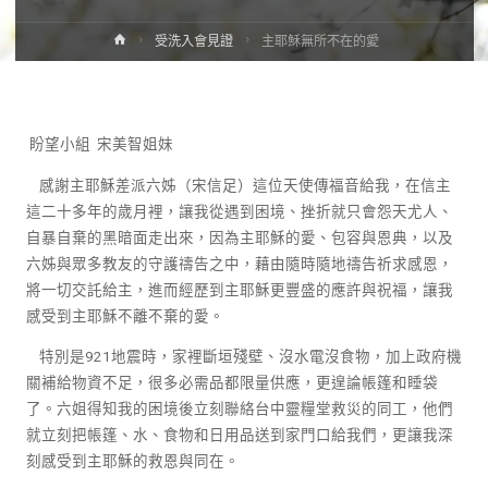
受洗入會見證
主耶穌無所不在的愛
盼望小組 宋美智姐妹
感謝主耶穌差派六姊（宋信足）這位天使傳福音給我，在信主
這二十多年的歲月裡，讓我從遇到困境、挫折就只會怨天尤人、
自暴自棄的黑暗面走出來，因為主耶穌的愛、包容與恩典，以及
六姊與眾多教友的守護禱告之中，藉由隨時隨地禱告祈求感恩，
將一切交託給主，進而經歷到主耶穌更豐盛的應許與祝福，讓我
感受到主耶穌不離不棄的愛。
特別是921地震時，家裡斷垣殘壁、沒水電沒食物，加上政府機
關補給物資不足，很多必需品都限量供應，更遑論帳篷和睡袋
了。六姐得知我的困境後立刻聯絡台中靈糧堂救災的同工，他們
就立刻把帳篷、水、食物和日用品送到家門口給我們，更讓我深
刻感受到主耶穌的救恩與同在。