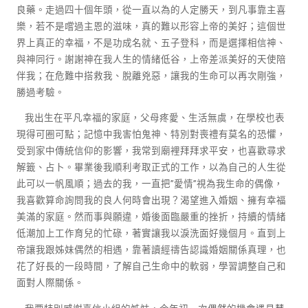
良藥。走過四十個年頭，從一直以為的人定勝天，到凡事靠主喜
樂，若不是嚐過主恩的滋味，真的難以形容上帝的美好；這個世
界上真正的幸福，不是功成名就、五子登科，而是選擇相信神、
與神同行。謝謝神在我人生的情緒低谷，上帝差派美好的天使陪
伴我；在危難中搭救我、脫離兇惡，讓我的生命可以再次剛強，
勝過考驗。
我出生在平凡幸福的家庭，父母疼愛、生活無虞，在學校也表
現得可圈可點；記憶中我害怕鬼神、特別對喪禮有莫名的恐懼，
受到家中傳統信仰的影響，我常到廟裡拜拜求平安，也喜歡尋求
解籤、占卜。畢業後我順利考取正式的工作，以為自己的人生從
此可以一帆風順；過去的我，一直把”愛情”視為我生命的偶像，
我喜歡算命詢問我的良人何時會出現？渴望進入婚姻、擁有幸福
美滿的家庭。然而事與願違，婚後面臨嚴重的挫折，持續的情緒
低潮加上工作育兒的忙碌，著實讓我以淚洗面好幾個月。直到上
帝讓我跟姊妹偶然的相遇，靠著讀經禱告認識婚姻關係真理，也
花了好長的一段時間，了解自己生命中的軟弱，學習調整自己和
面對人際關係。