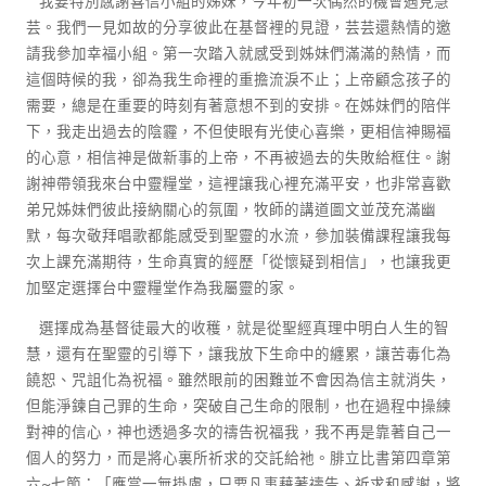
我要特別感謝喜信小組的姊妹，今年初一次偶然的機會遇見慧
芸。我們一見如故的分享彼此在基督裡的見證，芸芸還熱情的邀
請我參加幸福小組。第一次踏入就感受到姊妹們滿滿的熱情，而
這個時候的我，卻為我生命裡的重擔流淚不止；上帝顧念孩子的
需要，總是在重要的時刻有著意想不到的安排。在姊妹們的陪伴
下，我走出過去的陰霾，不但使眼有光使心喜樂，更相信神賜福
的心意，相信神是做新事的上帝，不再被過去的失敗給框住。謝
謝神帶領我來台中靈糧堂，這裡讓我心裡充滿平安，也非常喜歡
弟兄姊妹們彼此接納關心的氛圍，牧師的講道圖文並茂充滿幽
默，每次敬拜唱歌都能感受到聖靈的水流，參加裝備課程讓我每
次上課充滿期待，生命真實的經歷「從懷疑到相信」，也讓我更
加堅定選擇台中靈糧堂作為我屬靈的家。
選擇成為基督徒最大的收穫，就是從聖經真理中明白人生的智
慧，還有在聖靈的引導下，讓我放下生命中的纏累，讓苦毒化為
饒恕、咒詛化為祝福。雖然眼前的困難並不會因為信主就消失，
但能淨鍊自己罪的生命，突破自己生命的限制，也在過程中操練
對神的信心，神也透過多次的禱告祝福我，我不再是靠著自己一
個人的努力，而是將心裏所祈求的交託給祂。腓立比書第四章第
六~七節：「應當一無掛慮，只要凡事藉著禱告、祈求和感謝，將