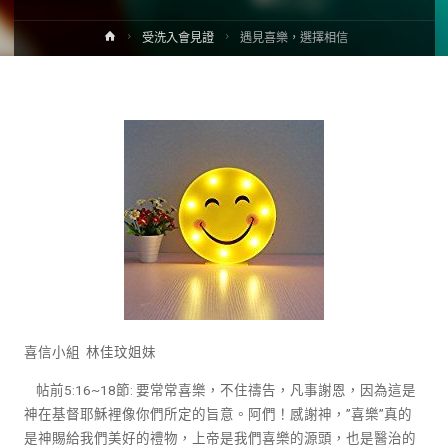
受洗入會見證
遇見喜樂，選擇相信
喜信小組 林佳玟姐妹
帖前5:16~18節: 要常常喜樂，不住禱告，凡事謝恩，因為這是
神在基督耶穌裡像你們所定的旨意。阿們！感謝神，”喜樂”真的
是神賜給我們美好的禮物，上帝是我們喜樂的源頭，也是醫治的