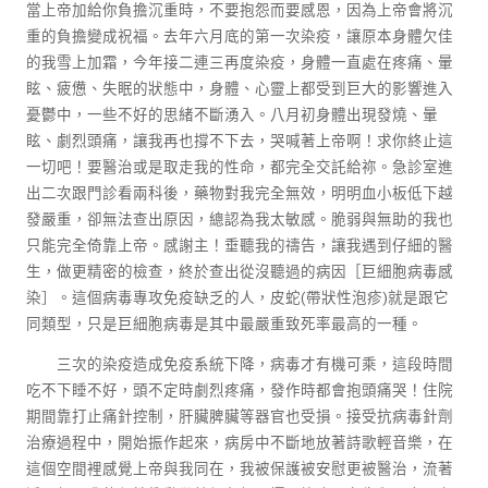
當上帝加給你負擔沉重時，不要抱怨而要感恩，因為上帝會將沉
重的負擔變成祝福。去年六月底的第一次染疫，讓原本身體欠佳
的我雪上加霜，今年接二連三再度染疫，身體一直處在疼痛、暈
眩、疲憊、失眠的狀態中，身體、心靈上都受到巨大的影響進入
憂鬱中，一些不好的思緒不斷湧入。八月初身體出現發燒、暈
眩、劇烈頭痛，讓我再也撐不下去，哭喊著上帝啊！求你終止這
一切吧！要醫治或是取走我的性命，都完全交託給祢。急診室進
出二次跟門診看兩科後，藥物對我完全無效，明明血小板低下越
發嚴重，卻無法查出原因，總認為我太敏感。脆弱與無助的我也
只能完全倚靠上帝。感謝主！垂聽我的禱告，讓我遇到仔細的醫
生，做更精密的檢查，終於查出從沒聽過的病因［巨細胞病毒感
染］。這個病毒專攻免疫缺乏的人，皮蛇(帶狀性泡疹)就是跟它
同類型，只是巨細胞病毒是其中最嚴重致死率最高的一種。
三次的染疫造成免疫系統下降，病毒才有機可乘，這段時間
吃不下睡不好，頭不定時劇烈疼痛，發作時都會抱頭痛哭！住院
期間靠打止痛針控制，肝臟脾臟等器官也受損。接受抗病毒針劑
治療過程中，開始振作起來，病房中不斷地放著詩歌輕音樂，在
這個空間裡感覺上帝與我同在，我被保護被安慰更被醫治，流著