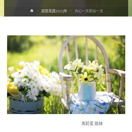
感恩見證2023年
內心一天新似一天
馮莉茗 姐妹