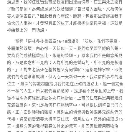
淚思想，我的任性衝動帶給親友們困擾而愧疚。在生與死之間有
了新的參透，為何總是過於執著綑綁了自己陷入困境、又為何傷
害人更傷害自己？因此我真心體諒、饒恕、包容那些曾經讓我不
愉快的人事物，才發現真正的放下才能擁抱快樂與幸福，這就是
神給我上的一門功課。
聖經「哥林多後書四章16-18節說到:「所以，我們不喪膽。
外體雖然毀壞，內心卻一天新似一天。我們這至暫至輕的苦楚，
要為我們成就極重無比、永遠的榮耀。」原來我們不是顧念所見
的，乃是顧念所不見的；因為所見的是暫時的，所不見的是永遠
的。」面對生老病死在基督裡又有何懼呢？這都是神掌權，即便
我們的肉體漸漸毀壞，但內心一天新似一天，我深信所事奉的這
位主 ，越深的認識越能指引我們走在正確的道路上，過一個完全
不一樣的人生，所以我們要顧念的 ，是那看不見永恆的上帝。我
從不埋怨為何經歷那麼多次病痛折磨，上帝的仁慈與恩典我始終
充滿著感謝，這也是為何在病痛絕望中，可以很快調整自己的心
態，正向面對種種的難關。感謝主的憐憫與牧師跟弟兄姊妹們的
代禱，通常病毒清零大概需要住院一個月左右，意外的縮短成15
天，讓想念家的我得到突如其來的驚喜，能回家繼續用藥物治