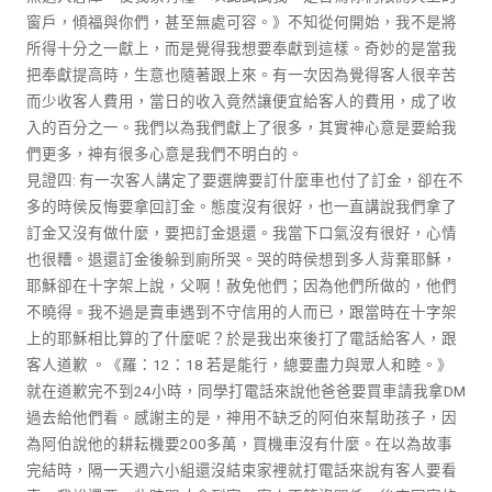
窗戶，傾福與你們，甚至無處可容。》不知從何開始，我不是將
所得十分之一獻上，而是覺得我想要奉獻到這樣。奇妙的是當我
把奉獻提高時，生意也隨著跟上來。有一次因為覺得客人很辛苦
而少收客人費用，當日的收入竟然讓便宜給客人的費用，成了收
入的百分之一。我們以為我們獻上了很多，其實神心意是要給我
們更多，神有很多心意是我們不明白的。
見證四: 有一次客人講定了要選牌要訂什麼車也付了訂金，卻在不
多的時侯反悔要拿回訂金。態度沒有很好，也一直講說我們拿了
訂金又沒有做什麼，要把訂金退還。我當下口氣沒有很好，心情
也很糟。退還訂金後躲到廁所哭。哭的時侯想到多人背棄耶穌，
耶穌卻在十字架上說，父啊！赦免他們；因為他們所做的，他們
不曉得。我不過是賣車遇到不守信用的人而已，跟當時在十字架
上的耶穌相比算的了什麼呢？於是我出來後打了電話給客人，跟
客人道歉 。《羅：12：18 若是能行，總要盡力與眾人和睦。》
就在道歉完不到24小時，同學打電話來說他爸爸要買車請我拿DM
過去給他們看。感謝主的是，神用不缺乏的阿伯來幫助孩子，因
為阿伯說他的耕耘機要200多萬，買機車沒有什麼。在以為故事
完結時，隔一天週六小組還沒結束家裡就打電話來說有客人要看