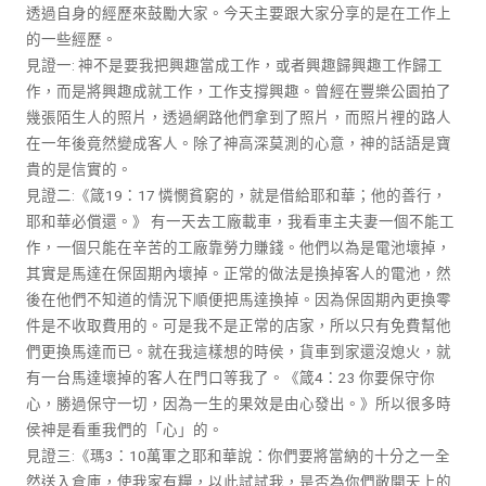
透過自身的經歷來鼓勵大家。今天主要跟大家分享的是在工作上
的一些經歷。
見證一: 神不是要我把興趣當成工作，或者興趣歸興趣工作歸工
作，而是將興趣成就工作，工作支撐興趣。曾經在豐樂公園拍了
幾張陌生人的照片，透過網路他們拿到了照片，而照片裡的路人
在一年後竟然變成客人。除了神高深莫測的心意，神的話語是寶
貴的是信實的。
見證二:《箴19：17 憐憫貧窮的，就是借給耶和華；他的善行，
耶和華必償還。》 有一天去工廠載車，我看車主夫妻一個不能工
作，一個只能在辛苦的工廠靠勞力賺錢。他們以為是電池壞掉，
其實是馬達在保固期內壞掉。正常的做法是換掉客人的電池，然
後在他們不知道的情況下順便把馬達換掉。因為保固期內更換零
件是不收取費用的。可是我不是正常的店家，所以只有免費幫他
們更換馬達而已。就在我這樣想的時侯，貨車到家還沒熄火，就
有一台馬達壞掉的客人在門口等我了。《箴4：23 你要保守你
心，勝過保守一切，因為一生的果效是由心發出。》所以很多時
侯神是看重我們的「心」的。
見證三:《瑪3：10萬軍之耶和華說：你們要將當納的十分之一全
然送入倉庫，使我家有糧，以此試試我，是否為你們敞開天上的