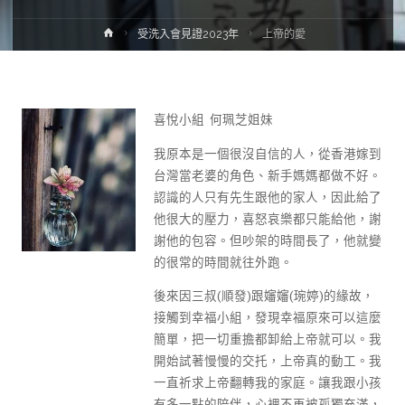
受洗入會見證2023年
上帝的愛
喜悅小組 何珮芝姐妹
我原本是一個很沒自信的人，從香港嫁到
台灣當老婆的角色、新手媽媽都做不好。
認識的人只有先生跟他的家人，因此給了
他很大的壓力，喜怒哀樂都只能給他，謝
謝他的包容。但吵架的時間長了，他就變
的很常的時間就往外跑。
後來因三叔(順發)跟嬸嬸(琬婷)的緣故，
接觸到幸福小組，發現幸福原來可以這麼
簡單，把一切重擔都卸給上帝就可以。我
開始試著慢慢的交托，上帝真的動工。我
一直祈求上帝翻轉我的家庭。讓我跟小孩
有多一點的陪伴，心裡不再被孤獨充滿，