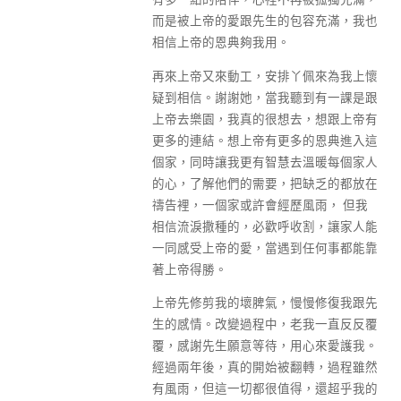
而是被上帝的愛跟先生的包容充滿，我也
相信上帝的恩典夠我用。
再來上帝又來動工，安排丫佩來為我上懷
疑到相信。謝謝她，當我聽到有一課是跟
上帝去樂園，我真的很想去，想跟上帝有
更多的連結。想上帝有更多的恩典進入這
個家，同時讓我更有智慧去溫暖每個家人
的心，了解他們的需要，把缺乏的都放在
禱告裡，一個家或許會經歷風雨， 但我
相信流淚撒種的，必歡呼收割，讓家人能
一同感受上帝的愛，當遇到任何事都能靠
著上帝得勝。
上帝先修剪我的壞脾氣，慢慢修復我跟先
生的感情。改變過程中，老我一直反反覆
覆，感謝先生願意等待，用心來愛護我。
經過兩年後，真的開始被翻轉，過程雖然
有風雨，但這一切都很值得，還超乎我的