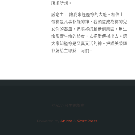
所求所想。
感謝主， 讓我來經歷祢的大能。相信上
帝祢是凡事都能的神，我願意成為祢的兒
女你的器皿，追隨祢的腳步到樂園。用生
命影響生命的態度，去把愛傳揚出去。讓
大家知道祢是又真又活的神。把讚美榮耀
都歸給主耶穌。阿們~
©2022 台中靈糧堂
Powered by
Anima
&
WordPress.